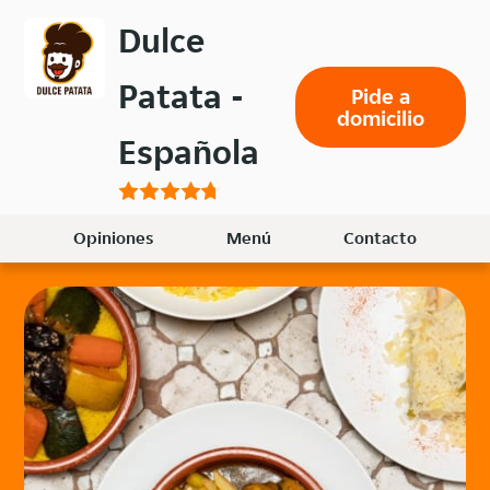
Volver
Dulce
al
menú
Patata -
Pide a
principal
domicilio
Española
Opiniones
Menú
Contacto